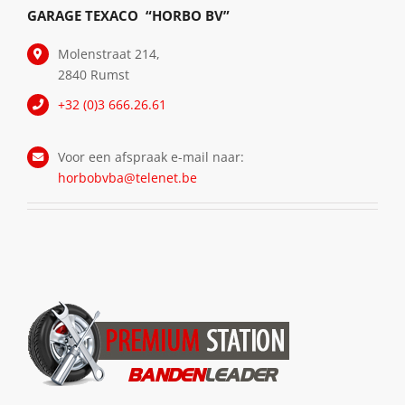
GARAGE TEXACO “HORBO BV”
Molenstraat 214,
2840 Rumst
+32 (0)3 666.26.61
Voor een afspraak e-mail naar:
horbobvba@telenet.be